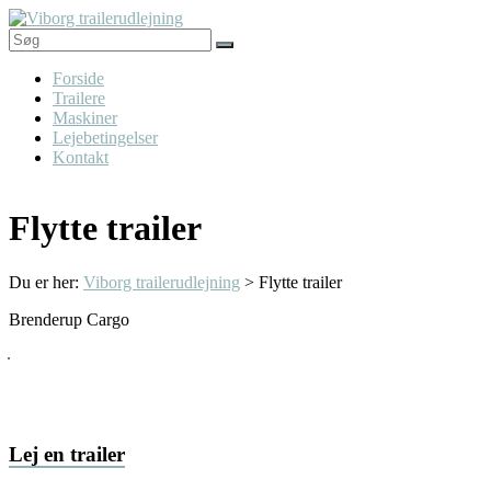
Skip
to
content
Viborg
Menu
Forside
trailerudlejning
Trailere
Maskiner
Trailere
Lejebetingelser
til
Kontakt
alle
formål
Flytte trailer
Du er her:
Viborg trailerudlejning
>
Flytte trailer
Brenderup Cargo
Lej en trailer