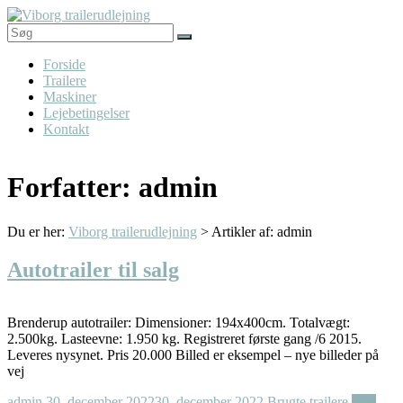
Skip
to
content
Viborg
Menu
Forside
trailerudlejning
Trailere
Maskiner
Trailere
Lejebetingelser
til
Kontakt
alle
formål
Forfatter:
admin
Du er her:
Viborg trailerudlejning
>
Artikler af: admin
Autotrailer til salg
Brenderup autotrailer: Dimensioner: 194x400cm. Totalvægt:
2.500kg. Lasteevne: 1.950 kg. Registreret første gang /6 2015.
Leveres nysynet. Pris 20.000 Billed er eksempel – nye billeder på
vej
admin
30. december 2022
30. december 2022
Brugte trailere
Læs