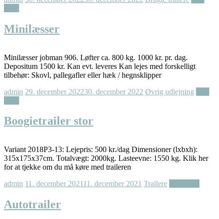
mere
Minilæsser
Minilæsser jobman 906. Løfter ca. 800 kg. 1000 kr. pr. dag.
Depositum 1500 kr. Kan evt. leveres Kan lejes med forskelligt
tilbehør: Skovl, pallegafler eller hæk / hegnsklipper
admin
29. december 2022
30. december 2022
Øvrig udlejning
Læs
mere
Boogietrailer stor
Variant 2018P3-13: Lejepris: 500 kr./dag Dimensioner (lxbxh):
315x175x37cm. Totalvægt: 2000kg. Lasteevne: 1550 kg. Klik her
for at tjekke om du må køre med traileren
admin
11. december 2021
11. december 2021
Trailere
Læs mere
Autotrailer